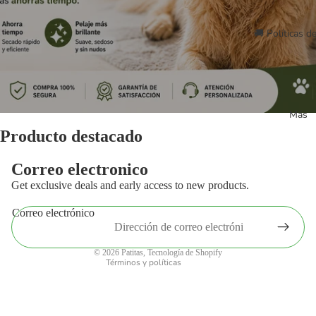
🚚 Políticas d
Más
Producto destacado
Política de privacidad
Política de envío
Correo electronico
Política de reembolso
Get exclusive deals and early access to new products.
Términos del servicio
Correo electrónico
Información de contacto
Aviso legal
© 2026
Patitas
,
Tecnología de Shopify
Términos y políticas