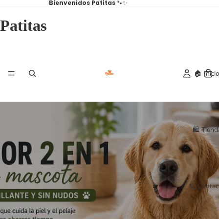
Bienvenidos
Patitas
🐾✨
Patitas
🏠 Inici
🛍️ Tiend
📞 Contac